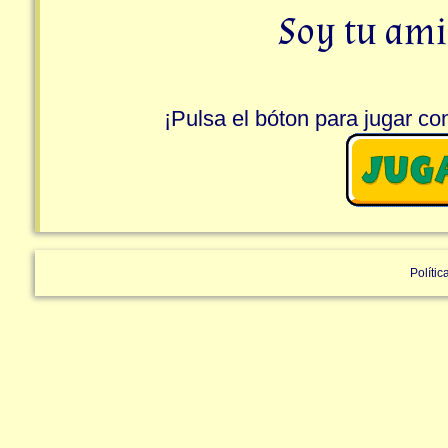
Soy
tu
ami
¡Pulsa el bóton para jugar co
P
,
I
,
P
,
O
,
P
,
I
,
P
Soy
tu
ami
Con
la
eme
y
la
u
:
Mu
Polític
Con
la
ese
y
la
i
:
Con
la
ce
y
la
o
:
C
De
mayor
quiero