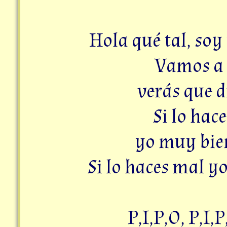
Hola
qué
tal
,
soy
Vamos
a
verás
que
d
Si
lo
hace
yo
muy
bie
Si
lo
haces
mal
y
P
,
I
,
P
,
O
,
P
,
I
,
P